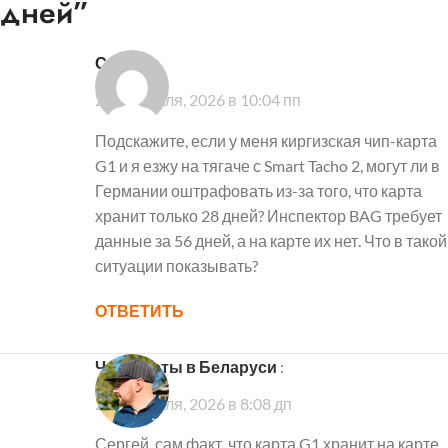
дней
”
Сергей
:
23 февраля, 2026 в 10:04 пп
Подскажите, если у меня киргизская чип-карта
G1 и я езжу на тягаче с Smart Tacho 2, могут ли в
Германии оштрафовать из-за того, что карта
хранит только 28 дней? Инспектор BAG требует
данные за 56 дней, а на карте их нет. Что в такой
ситуации показывать?
ОТВЕТИТЬ
Чип-Карты в Беларуси
:
24 февраля, 2026 в 8:08 дп
Сергей, сам факт, что карта G1 хранит на карте