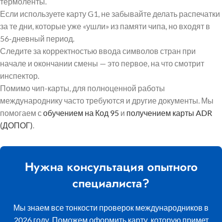
термоленты.
Если используете карту G1, не забывайте делать распечатки
за те дни, которые уже «ушли» из памяти чипа, но входят в
56-дневный период.
Следите за корректностью ввода символов стран при
начале и окончании смены — это первое, на что смотрит
инспектор.
Помимо чип-карты, для полноценной работы
международнику часто требуются и другие документы. Мы
помогаем с
обучением на Код 95
и
получением карты ADR
(ДОПОГ)
.
Нужна консультация опытного
специалиста?
Мы знаем все тонкости проверок международников в
2026 году. Поможем оформить карту, которую примет