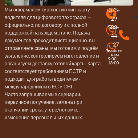
Мы оформляем киргизскую чип-карту
+375-
Ост
водителя для цифрового тахографа —
зая
29-
официально, по договору и с полной
588-
поддержкой на каждом этапе. Подача
44-
документов проходит дистанционно: вы
27
отправляете сканы, мы готовим и подаём
Звоните
нам
заявление, контролируем изготовление и
9:00 -
18:00
организуем доставку готовой карты. Карта
соответствует требованиям ЕСТР и
подходит для работы водителем-
международником в ЕС и СНГ.
Часто запрашиваемые сценарии:
первичное получение, замена при
окончании срока, утере/поломке,
изменение персональных данных.